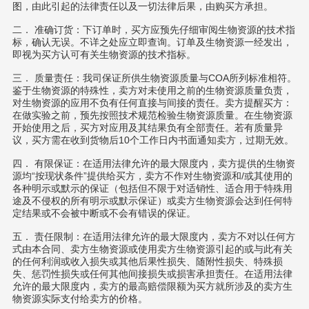
图，由此引起的法律责任以及一切法律后果，由购买方承担。
二． 准确订货：下订单时，买方应预先仔细审阅生物资源的技术指
标，确认无误。不详之处应立即查询。订单及生物资源一经发出，
即视为买方认可有关生物资源的技术指标。
三． 质量责任：我司保证所供生物资源质量与COA所列标准相符。
鉴于生物资源的特殊性，卖方对未使用之前的生物资源质量负责，
对生物资源的应用不负有任何直接与间接的责任。卖方提醒买方：
在做实验之前，预先按照技术规范检验生物资源质量。在生物资源
开始使用之后，买方对应用及其结果负有全部责任。若有质量异
议，买方需在收到货物后10个工作日内书面通知卖方，过期无效。
四． 有限保证：在适用法律允许的最大限度内，卖方提供的生物资
源均“按现状条件”提供给买方，卖方不作对生物资源和/或其使用的
各种明示或默示的保证（包括但不限于对适销性、适合用于特殊用
途及不侵权的所有明示或默示保证）或卖方生物资源会达到任何特
定结果或不会被中断或不会有错误的保证。
五． 责任限制：在适用法律允许的最大限度内，卖方不对以任何方
式由本合同、卖方生物资源或使用卖方生物资源引起的或与此有关
的任何利润或收入损失或其他后果性损失、随附性损失、特殊损
失、惩罚性损失或任何其他间接损失或损害承担责任。在适用法律
允许的最大限度内，卖方的最高赔偿限额为买方就所涉及的卖方生
物资源实际支付给卖方的价格。